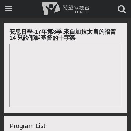
2026-08-09
bengbengtoto
bengbengtoto
bengbengtoto
bengbengtoto
situs slot gacor
situs slot gacor
situs slot gacor
situs slot gacor
situs slot gacor
indosattoto
indosattoto
indosattoto
indosattoto
mineraltoto
togel sgp
situs toto
situs slot
situs slot
situs slot
situs slot
situs slot
situs slot
situs slot
situs slot
situs slot
situs slot
situs slot
situs slot
situs slot
situs slot
situs slot
situs slot
situs slot
situs slot
ohtogel
ohtogel
balaitoto
balaitoto
sisi368
balaitoto
balaitoto
sisi368
sisi368
togel hk
toto slot
toto slot
toto slot
toto slot
toto slot
toto slot
toto slot
toto slot
rctitogel
toto slot
toto slot
toto slot
toto slot
toto slot
toto slot
toto slot
toto slot
toto slot
toto slot
rctitogel
jualtoto
jualtoto
蔬食go健康 735 素宮保雞丁
07:00
CHINESE
2026-08-09
傳承5
07:30
安息日學-17年第3季 來自加拉太書的福音
2026-08-09
安格 啟示錄 15
14 只誇耶穌基督的十字架
08:00
2026-08-09
譯經縱橫 36 死海古卷二
09:00
2026-08-09
永遠的福音 8 真復興的兆頭
09:30
2026-08-09
傳承4
10:30
2026-08-09
要健康就運動 1023-1024
11:00
2026-08-09
蔬食go健康 736 百合雲朵鮮蘆筍
11:30
2026-08-09
安息日學-17年第3季 來自加拉太書的福音 14
12:00
只誇耶穌基督的十字架
Program List
2026-08-09