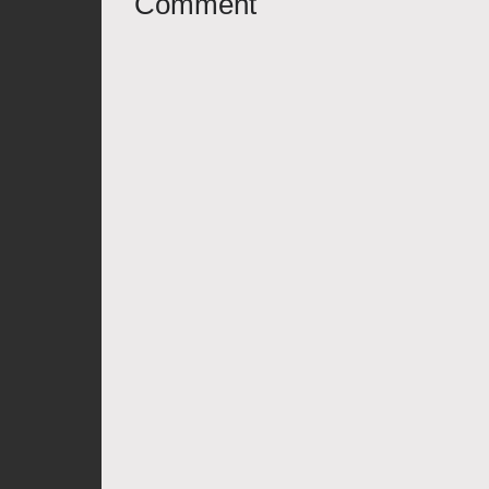
Comment
Embed