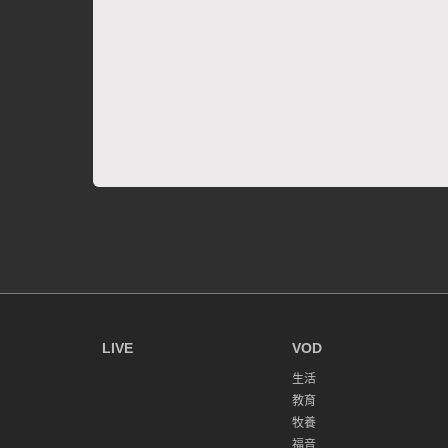
LIVE
VOD
生活
教育
牧養
福音