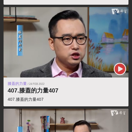
膝蓋的力量
/ 24 FEB 2022
407.膝蓋的力量407
407.膝蓋的力量407