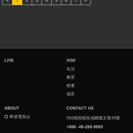
«
1
2
3
4
5
6
7
»
LIVE
VOD
生活
教育
牧養
福音
ABOUT
CONTACT US
希望電視台
555南投縣魚池鄉瓊文巷39號
+886 -49-289-9893