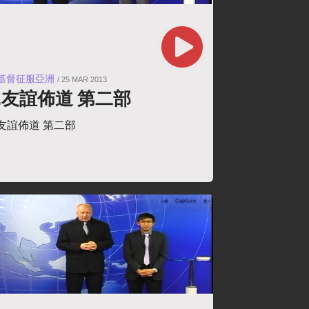
基督征服亞洲
/ 25 MAR 2013
3.友誼佈道 第二部
.友誼佈道 第二部