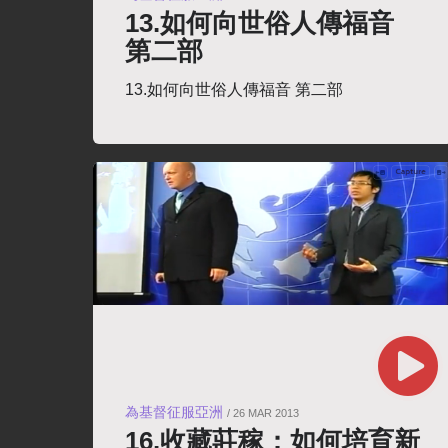
13.如何向世俗人傳福音
第二部
13.如何向世俗人傳福音 第二部
為基督征服亞洲
/ 26 MAR 2013
16.收藏莊稼：如何培育新