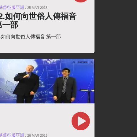
基督征服亞洲
/ 25 MAR 2013
12.如何向世俗人傳福音
第一部
2.如何向世俗人傳福音 第一部
基督征服亞洲
/ 26 MAR 2013