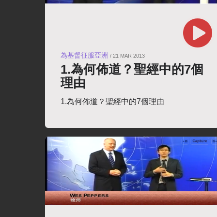
為基督征服亞洲
/ 21 MAR 2013
1.為何佈道？聖經中的7個
理由
1.為何佈道？聖經中的7個理由