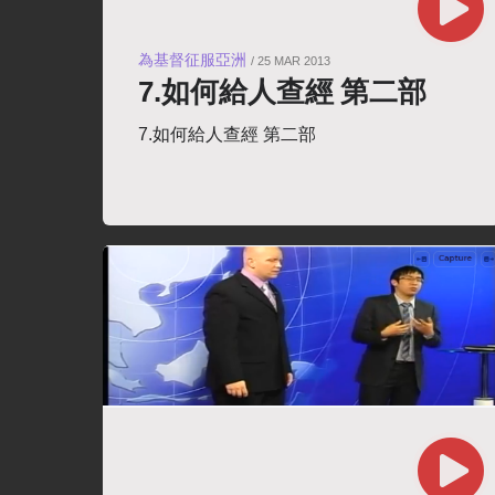
為基督征服亞洲
/ 25 MAR 2013
7.如何給人查經 第二部
7.如何給人查經 第二部