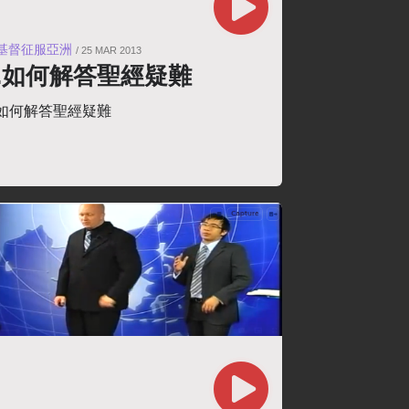
基督征服亞洲
/ 25 MAR 2013
9.如何解答聖經疑難
.如何解答聖經疑難