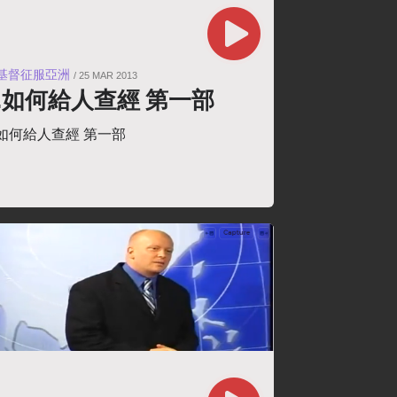
基督征服亞洲
/ 25 MAR 2013
6.如何給人查經 第一部
.如何給人查經 第一部