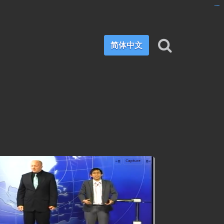
bengbengtoto
bengbengtoto
bengbengtoto
bengbengtoto
situs slot gacor
situs slot gacor
situs slot gacor
situs slot gacor
situs slot gacor
indosattoto
indosattoto
indosattoto
indosattoto
mineraltoto
togel sgp
situs toto
situs slot
situs slot
situs slot
situs slot
situs slot
situs slot
situs slot
situs slot
situs slot
situs slot
situs slot
situs slot
situs slot
situs slot
situs slot
situs slot
situs slot
situs slot
ohtogel
ohtogel
balaitoto
balaitoto
sisi368
balaitoto
balaitoto
sisi368
sisi368
togel hk
toto slot
toto slot
toto slot
toto slot
toto slot
toto slot
toto slot
toto slot
rctitogel
toto slot
toto slot
toto slot
toto slot
toto slot
toto slot
toto slot
toto slot
toto slot
toto slot
rctitogel
jualtoto
jualtoto
简体中文